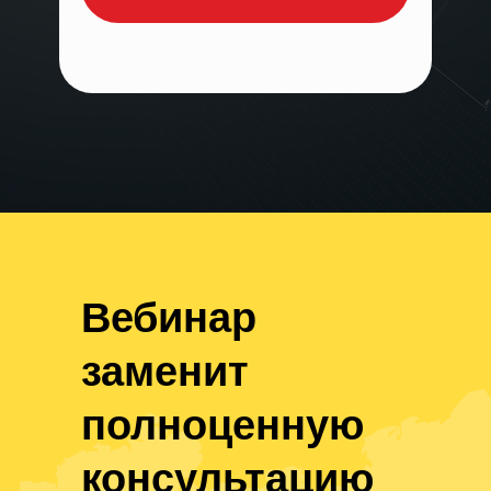
Вебинар
заменит
полноценную
консультацию