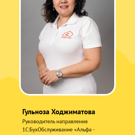
Гульноза Ходжиматова
Руководитель направления
1С:БухОбслуживание «Альфа -